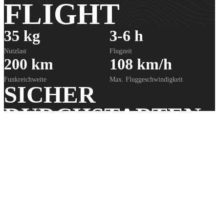
FLIGHT
35 kg
3-6 h
Nutzlast
Flugzeit
200 km
108 km/h
Funkreichweite
Max. Fluggeschwindigkeit
SICHER
DURCHSTARTEN
+
100 % in europäischer Hand
+
Unterstützt durch die PIERER
Gruppe
+
25 Jahre Erfahrung im UxV-Markt