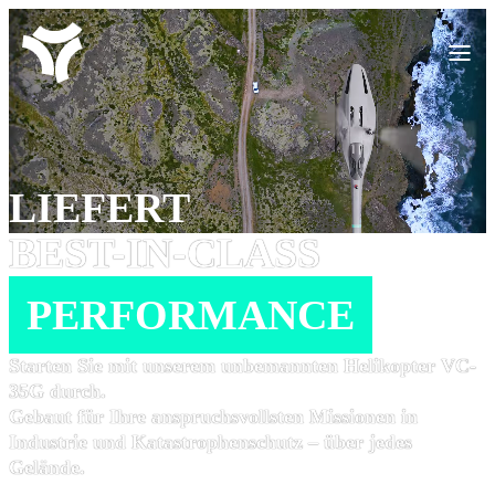
Zum
Hauptinhalt
springen
LIEFERT
PERFORMANCE
Starten Sie mit unserem unbemannten Helikopter VC-
35G durch.
Gebaut für Ihre anspruchsvollsten Missionen in
Industrie und Katastrophenschutz – über jedes
Gelände.